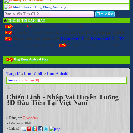
Minh Châu 2 - Long Phụng Sum Vầy
THÔNG TIN CẬP NHẬT
Cick Vào
Đây
Để Tham Gia Chém Gió Cùng Admin.
Thông Báo: Tất Cả Các Game Online Đăng Ký, Nạp Thẻ Nick Đều Không Bị Lỗi.
Khuyến khích sử dụng trình duyệt
[Opera Mini 4.5]
hoặc
[Opera Mini 8.0]
và
[UC
Browser]
để truy cập wap không bị lỗi.
Kenh380.Hexat.Com Trên FaceBook
Ứng Dụng Android Hay
Trang chủ
»
Game Mobile
»
Game Android
Tìm kiếm
» Tệp tin (
0
)
Chiến Linh - Nhập Vai Huyễn Tưởng
3D Đầu Tiên Tại Việt Nam
» Đăng by:
Quangdaik
» Lượt xem:
1091
» Chia sẻ: