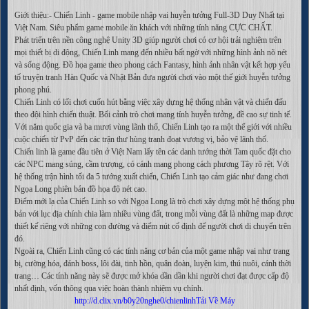
Giới thiệu:- Chiến Linh - game mobile nhập vai huyễn tưởng Full-3D Duy Nhất tại
Việt Nam. Siêu phẩm game mobile ăn khách với những tính năng CỰC CHẤT.
Phát triển trên nền công nghệ Unity 3D giúp người chơi có cơ hội trải nghiệm trên
mọi thiết bị di động, Chiến Linh mang đến nhiều bất ngờ với những hình ảnh nõ nét
và sống động. Đồ họa game theo phong cách Fantasy, hình ảnh nhân vật kết hợp yếu
tố truyện tranh Hàn Quốc và Nhật Bản đưa người chơi vào một thế giới huyễn tưởng
phong phú.
Chiến Linh có lối chơi cuốn hút bằng việc xây dựng hệ thống nhân vật và chiến đấu
theo đội hình chiến thuật. Bối cảnh trò chơi mang tính huyễn tưởng, đề cao sự tinh tế.
Với năm quốc gia và ba mươi vùng lãnh thổ, Chiến Linh tạo ra một thế giới với nhiều
cuộc chiến từ PvP đến các trận thư hùng tranh đoạt vương vị, bảo vệ lãnh thổ.
Chiến linh là game đầu tiên ở Việt Nam lấy tên các danh tướng thời Tam quốc đặt cho
các NPC mang súng, cầm trượng, có cánh mang phong cách phương Tây rõ rệt. Với
hệ thống trận hình tối đa 5 tướng xuất chiến, Chiến Linh tạo cảm giác như đang chơi
Ngọa Long phiên bản đồ họa độ nét cao.
Điểm mới lạ của Chiến Linh so với Ngọa Long là trò chơi xây dựng một hệ thống phụ
bản với lục địa chính chia làm nhiều vùng đất, trong mỗi vùng đất là những map được
thiết kế riêng với những con đường và điểm nút cố định để người chơi di chuyển trên
đó.
Ngoài ra, Chiến Linh cũng có các tính năng cơ bản của một game nhập vai như trang
bị, cường hóa, đánh boss, lôi đài, tinh hồn, quân đoàn, luyện kim, thú nuôi, cánh thời
trang… Các tính năng này sẽ được mở khóa dần dần khi người chơi đạt được cấp độ
nhất định, vốn thông qua việc hoàn thành nhiệm vụ chính.
http://d.clix.vn/b0y20nghe0/chienlinhTải Về Máy