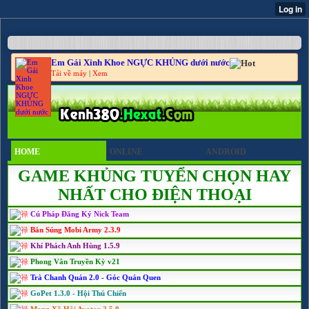
Em Gái Xinh Khoe NGỰC KHỦNG dưới nước
Tải về máy
|
Xem
HOME
ONLINE
ANDROID
GAME KHỦNG TUYỂN CHỌN HAY
NHẤT CHO ĐIỆN THOẠI
Cú Pháp Đăng Ký Nick Team
Bắn Súng Mobi Army 2.3.9
Khí Phách Anh Hùng 1.5.9
Phong Vân Truyền Kỳ v21
Trà Chanh Quán 2.0 - Góc Quán Quen
GoPet 1.3.0 - Hội Thú Chiến
Mạng Xã Hội Avatar 2.5.0