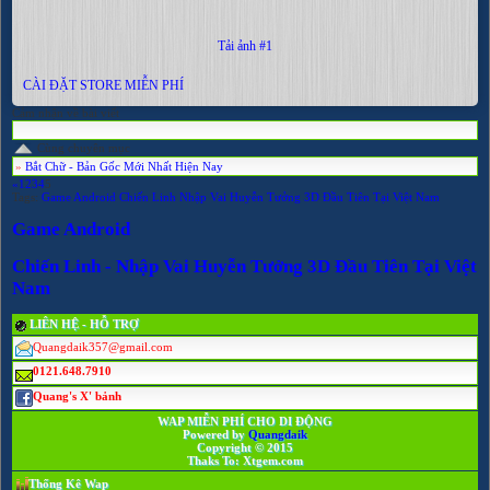
Tải ảnh #1
CÀI ĐẶT STORE MIỄN PHÍ
Cảm nhận về bài viết
Cùng chuyên mục
»
Bắt Chữ - Bản Gốc Mới Nhất Hiện Nay
«
1
2
3
4
5
Tags:
Game
Android
Chiến
Linh
Nhập
Vai
Huyễn
Tưởng
3D
Đầu
Tiên
Tại
Việt
Nam
Game Android
Chiến Linh - Nhập Vai Huyễn Tưởng 3D Đầu Tiên Tại Việt
Nam
LIÊN HỆ - HỖ TRỢ
Quangdaik357@gmail.com
0121.648.7910
Quang's X' bảnh
WAP MIỄN PHÍ CHO DI ĐỘNG
Powered by
Quangdaik
Copyright © 2015
Thaks To: Xtgem.com
Thống Kê Wap