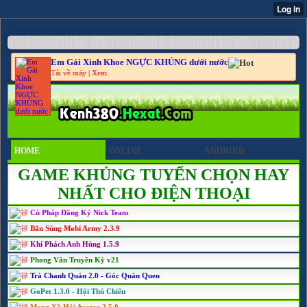
Em Gái Xinh Khoe NGỰC KHỦNG dưới nước
Tải về máy
|
Xem
HOME
ONLINE
ANDROID
GAME KHỦNG TUYỂN CHỌN HAY
NHẤT CHO ĐIỆN THOẠI
Cú Pháp Đăng Ký Nick Team
Bắn Súng Mobi Army 2.3.9
Khí Phách Anh Hùng 1.5.9
Phong Vân Truyền Kỳ v21
Trà Chanh Quán 2.0 - Góc Quán Quen
GoPet 1.3.0 - Hội Thú Chiến
Mạng Xã Hội Avatar 2.5.0