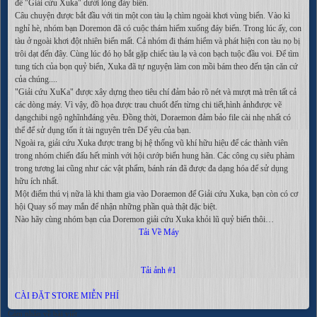
để "Giải cứu Xuka" dưới lòng đáy biển.
Câu chuyện được bắt đầu với tin một con tàu lạ chìm ngoài khơi vùng biển. Vào kì
nghỉ hè, nhóm bạn Doremon đã có cuộc thám hiểm xuống đáy biển. Trong lúc ấy, con
tàu ở ngoài khơi đột nhiên biến mất. Cả nhóm đi thám hiểm và phát hiện con tàu nọ bị
trôi dạt đến đây. Cùng lúc đó họ bắt gặp chiếc tàu lạ và con bạch tuộc đầu voi. Để tìm
tung tích của bọn quỷ biển, Xuka đã tự nguyện làm con mồi bám theo đến tận căn cứ
của chúng....
"Giải cứu XuKa" được xây dựng theo tiêu chí đảm bảo rõ nét và mượt mà trên tất cả
các dòng máy. Vì vậy, đồ họa được trau chuốt đến từng chi tiết,hình ảnhđược vẽ
dạngchibi ngộ nghĩnhđáng yêu. Đồng thời, Doraemon đảm bảo file cài nhẹ nhất có
thể để sử dụng tốn ít tài nguyên trên Dế yêu của bạn.
Ngoài ra, giải cứu Xuka được trang bị hệ thống vũ khí hữu hiệu để các thành viên
trong nhóm chiến đấu hết mình với hội cướp biển hung hãn. Các công cụ siêu phàm
trong tương lai cũng như các vật phẩm, bánh rán đã được đa dạng hóa để sử dụng
hữu ích nhất.
Một điểm thú vị nữa là khi tham gia vào Doraemon để Giải cứu Xuka, bạn còn có cơ
hội Quay số may mắn để nhận những phần quà thật đặc biệt.
Nào hãy cùng nhóm bạn của Doremon giải cứu Xuka khỏi lũ quỷ biển thôi…
Tải Về Máy
Tải ảnh #1
CÀI ĐẶT STORE MIỄN PHÍ
Cảm nhận về bài viết