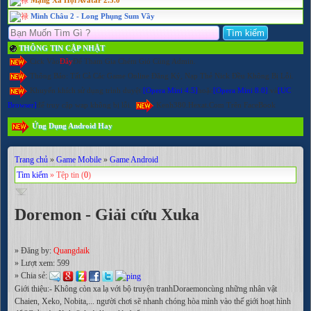
Minh Châu 2 - Long Phụng Sum Vầy
THÔNG TIN CẬP NHẬT
Cick Vào
Đây
Để Tham Gia Chém Gió Cùng Admin.
Thông Báo: Tất Cả Các Game Online Đăng Ký, Nạp Thẻ Nick Đều Không Bị Lỗi.
Khuyến khích sử dụng trình duyệt
[Opera Mini 4.5]
hoặc
[Opera Mini 8.0]
và
[UC
Browser]
để truy cập wap không bị lỗi.
Kenh380.Hexat.Com Trên FaceBook
Ứng Dụng Android Hay
Trang chủ
»
Game Mobile
»
Game Android
Tìm kiếm
» Tệp tin (
0
)
Doremon - Giải cứu Xuka
» Đăng by:
Quangdaik
» Lượt xem:
599
» Chia sẻ:
Giới thiệu:- Không còn xa lạ với bộ truyện tranhDoraemoncùng những nhân vật
Chaien, Xeko, Nobita,... người chơi sẽ nhanh chóng hòa mình vào thế giới hoạt hình