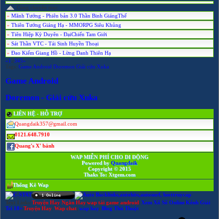
Cùng chuyên mục
»
Mãnh Tướng - Phiên bản 3.0 Thần Binh GiángThế
»
Thiên Tướng Giáng Hạ - MMORPG Siêu Khủng
»
Tiên Hiệp Kỳ Duyên - ĐạiChiến Tam Giới
»
Sát Thần VTC - Tái Sinh Huyền Thoại
»
Đao Kiếm Giang Hồ - Lừng Danh Thiên Hạ
«
1
2
3
4
5
»
Tags:
Game
Android
Doremon
Giải
cứu
Xuka
Game Android
Doremon - Giải cứu Xuka
LIÊN HỆ - HỖ TRỢ
Quangdaik357@gmail.com
0121.648.7910
Quang's X' bảnh
WAP MIỄN PHÍ CHO DI ĐỘNG
Powered by
Quangdaik
Copyright © 2015
Thaks To: Xtgem.com
Thống Kê Wap
Text Links:
Truyện Hay Ngắn Hay
|
wap tải game android
|
Xem Xổ Số Online
|
Kênh Giải
Trí 18+
|
Truyện Hay
|
Wap chat
|
wap hay
|
Blog Thủ Thuật