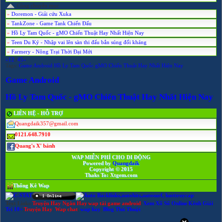
Cùng chuyên mục
»
Doremon - Giải cứu Xuka
»
TankZone - Game Tank Chiến Đấu
»
Hồ Ly Tam Quốc - gMO Chiến Thuật Hay Nhất Hiện Nay
»
Teen Du Ký - Nhập vai lên sàn thi đấu bắn súng đối kháng
»
Farmery - Nông Trại Thời Đại Mới
«
1
2
3
4
5
»
Tags:
Game
Android
Hồ
Ly
Tam
Quốc
gMO
Chiến
Thuật
Hay
Nhất
Hiện
Nay
Game Android
Hồ Ly Tam Quốc - gMO Chiến Thuật Hay Nhất Hiện Nay
LIÊN HỆ - HỖ TRỢ
Quangdaik357@gmail.com
0121.648.7910
Quang's X' bảnh
WAP MIỄN PHÍ CHO DI ĐỘNG
Powered by
Quangdaik
Copyright © 2015
Thaks To: Xtgem.com
Thống Kê Wap
Text Links:
Truyện Hay Ngắn Hay
|
wap tải game android
|
Xem Xổ Số Online
|
Kênh Giải
Trí 18+
|
Truyện Hay
|
Wap chat
|
wap hay
|
Blog Thủ Thuật