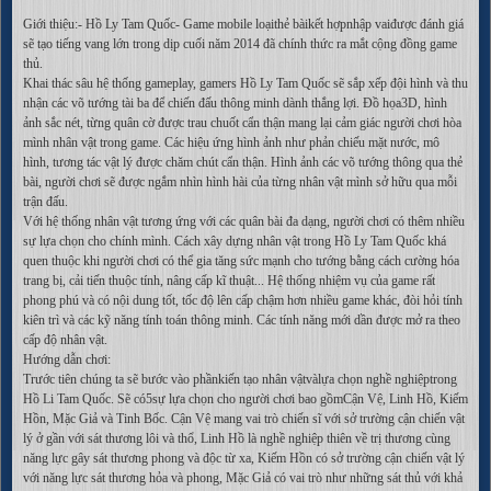
Giới thiệu:- Hồ Ly Tam Quốc- Game mobile loạithẻ bàikết hợpnhập vaiđược đánh giá
sẽ tạo tiếng vang lớn trong dịp cuối năm 2014 đã chính thức ra mắt cộng đồng game
thủ.
Khai thác sâu hệ thống gameplay, gamers Hồ Ly Tam Quốc sẽ sắp xếp đội hình và thu
nhận các võ tướng tài ba để chiến đấu thông minh dành thắng lợi. Đồ họa3D, hình
ảnh sắc nét, từng quân cờ được trau chuốt cẩn thận mang lại cảm giác người chơi hòa
mình nhân vật trong game. Các hiệu ứng hình ảnh như phản chiếu mặt nước, mô
hình, tương tác vật lý được chăm chút cẩn thận. Hình ảnh các võ tướng thông qua thẻ
bài, người chơi sẽ được ngắm nhìn hình hài của từng nhân vật mình sở hữu qua mỗi
trận đấu.
Với hệ thống nhân vật tương ứng với các quân bài đa dạng, người chơi có thêm nhiều
sự lựa chọn cho chính mình. Cách xây dựng nhân vật trong Hồ Ly Tam Quốc khá
quen thuộc khi người chơi có thể gia tăng sức mạnh cho tướng bằng cách cường hóa
trang bị, cải tiến thuộc tính, nâng cấp kĩ thuật... Hệ thống nhiệm vụ của game rất
phong phú và có nội dung tốt, tốc độ lên cấp chậm hơn nhiều game khác, đòi hỏi tính
kiên trì và các kỹ năng tính toán thông minh. Các tính năng mới dần được mở ra theo
cấp độ nhân vật.
Hướng dẫn chơi:
Trước tiên chúng ta sẽ bước vào phầnkiến tạo nhân vậtvàlựa chọn nghề nghiệptrong
Hồ Li Tam Quốc. Sẽ có5sự lựa chọn cho người chơi bao gồmCận Vệ, Linh Hồ, Kiếm
Hồn, Mặc Giả và Tinh Bốc. Cận Vệ mang vai trò chiến sĩ với sở trường cận chiến vật
lý ở gần với sát thương lôi và thổ, Linh Hồ là nghề nghiệp thiên về trị thương cùng
năng lực gây sát thương phong và độc từ xa, Kiếm Hồn có sở trường cận chiến vật lý
với năng lực sát thương hỏa và phong, Mặc Giả có vai trò như những sát thủ với khả