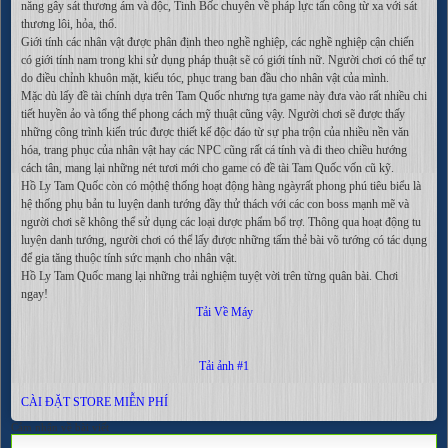
năng gây sát thương ám và độc, Tinh Bốc chuyên về pháp lực tấn công từ xa với sát
thương lôi, hỏa, thổ.
Giới tính các nhân vật được phân định theo nghề nghiệp, các nghề nghiệp cận chiến
có giới tính nam trong khi sử dụng pháp thuật sẽ có giới tính nữ. Người chơi có thể tự
do điều chỉnh khuôn mặt, kiểu tóc, phục trang ban đầu cho nhân vật của mình.
Mặc dù lấy đề tài chính dựa trên Tam Quốc nhưng tựa game này đưa vào rất nhiều chi
tiết huyền ảo và tổng thể phong cách mỹ thuật cũng vậy. Người chơi sẽ được thấy
những công trình kiến trúc được thiết kế độc đáo từ sự pha trộn của nhiều nền văn
hóa, trang phục của nhân vật hay các NPC cũng rất cá tính và đi theo chiều hướng
cách tân, mang lại những nét tươi mới cho game có đề tài Tam Quốc vốn cũ kỹ.
Hồ Ly Tam Quốc còn có mộthệ thống hoạt động hàng ngàyrất phong phú tiêu biểu là
hệ thống phụ bản tu luyện danh tướng đầy thử thách với các con boss mạnh mẽ và
người chơi sẽ không thể sử dụng các loại dược phẩm bổ trợ. Thông qua hoạt động tu
luyện danh tướng, người chơi có thể lấy được những tấm thẻ bài võ tướng có tác dụng
để gia tăng thuộc tính sức mạnh cho nhân vật.
Hồ Ly Tam Quốc mang lại những trải nghiệm tuyệt vời trên từng quân bài. Chơi
ngay!
Tải Về Máy
Tải ảnh #1
CÀI ĐẶT STORE MIỄN PHÍ
Cảm nhận về bài viết