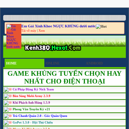
Em Gái Xinh Khoe NGỰC KHỦNG dưới nước
Tải về máy
|
Xem
HOME
ONLINE
ANDROID
GAME KHỦNG TUYỂN CHỌN HAY
NHẤT CHO ĐIỆN THOẠI
Cú Pháp Đăng Ký Nick Team
Bắn Súng Mobi Army 2.3.9
Khí Phách Anh Hùng 1.5.9
Phong Vân Truyền Kỳ v21
Trà Chanh Quán 2.0 - Góc Quán Quen
GoPet 1.3.0 - Hội Thú Chiến
Mạng Xã Hội Avatar 2.5.0