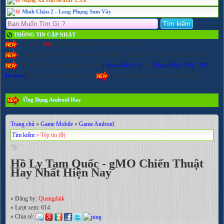
Minh Châu 2 - Long Phụng Sum Vầy
THÔNG TIN CẬP NHẬT
Cick Vào
Đây
Để Tham Gia Chém Gió Cùng Admin.
Thông Báo: Tất Cả Các Game Online Đăng Ký, Nạp Thẻ Nick Đều Không Bị Lỗi.
Khuyến khích sử dụng trình duyệt
[Opera Mini 4.5]
hoặc
[Opera Mini 8.0]
và
[UC
Browser]
để truy cập wap không bị lỗi.
Kenh380.Hexat.Com Trên FaceBook
Ứng Dụng Android Hay
Trang chủ
»
Game Mobile
»
Game Android
Tìm kiếm
» Tệp tin (
0
)
Hồ Ly Tam Quốc - gMO Chiến Thuật
Hay Nhất Hiện Nay
» Đăng by:
Quangdaik
» Lượt xem:
614
» Chia sẻ: